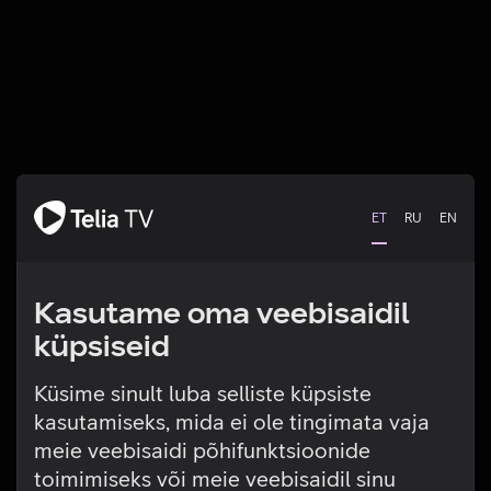
ET
RU
EN
Kasutame oma veebisaidil
küpsiseid
Küsime sinult luba selliste küpsiste
kasutamiseks, mida ei ole tingimata vaja
Tehniline viga
meie veebisaidi põhifunktsioonide
toimimiseks või meie veebisaidil sinu