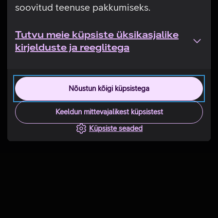
soovitud teenuse pakkumiseks.
Tutvu meie küpsiste üksikasjalike
kirjelduste ja reeglitega
Nõustun kõigi küpsistega
Keeldun mittevajalikest küpsistest
Küpsiste seaded