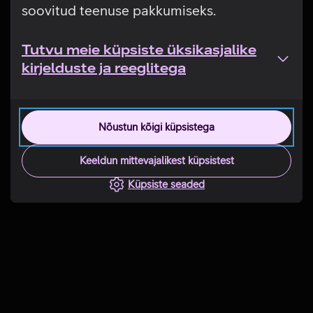
soovitud teenuse pakkumiseks.
Tutvu meie küpsiste üksikasjalike
kirjelduste ja reeglitega
Nõustun kõigi küpsistega
Keeldun mittevajalikest küpsistest
Küpsiste seaded