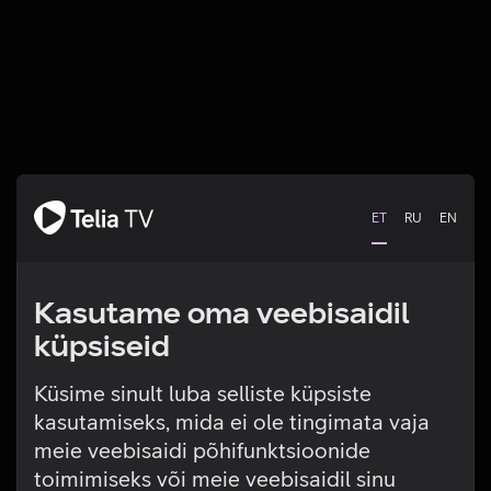
ET
RU
EN
Kasutame oma veebisaidil
küpsiseid
Küsime sinult luba selliste küpsiste
kasutamiseks, mida ei ole tingimata vaja
Tehniline viga
meie veebisaidi põhifunktsioonide
toimimiseks või meie veebisaidil sinu