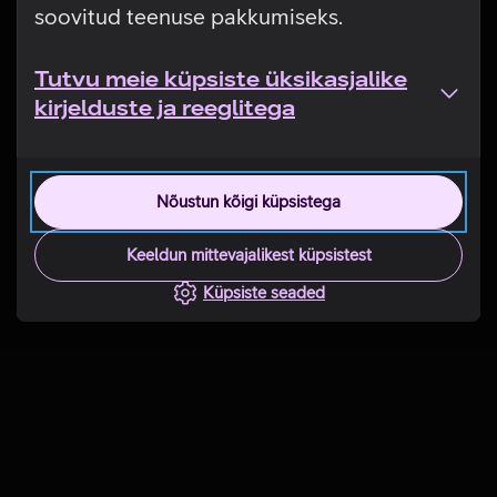
soovitud teenuse pakkumiseks.
Tutvu meie küpsiste üksikasjalike
kirjelduste ja reeglitega
Nõustun kõigi küpsistega
Keeldun mittevajalikest küpsistest
Küpsiste seaded