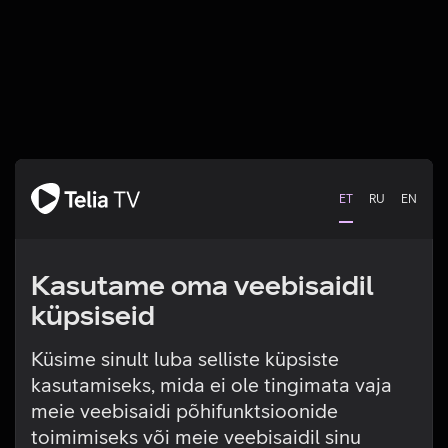
ET
RU
EN
Kasutame oma veebisaidil
küpsiseid
Küsime sinult luba selliste küpsiste
kasutamiseks, mida ei ole tingimata vaja
Tehniline viga
meie veebisaidi põhifunktsioonide
toimimiseks või meie veebisaidil sinu