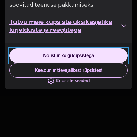
soovitud teenuse pakkumiseks.
Tutvu meie küpsiste üksikasjalike
kirjelduste ja reeglitega
Nõustun kõigi küpsistega
Keeldun mittevajalikest küpsistest
Küpsiste seaded