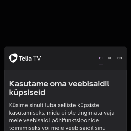
ET
RU
EN
Kasutame oma veebisaidil
küpsiseid
Küsime sinult luba selliste küpsiste
kasutamiseks, mida ei ole tingimata vaja
Tehniline viga
meie veebisaidi põhifunktsioonide
toimimiseks või meie veebisaidil sinu