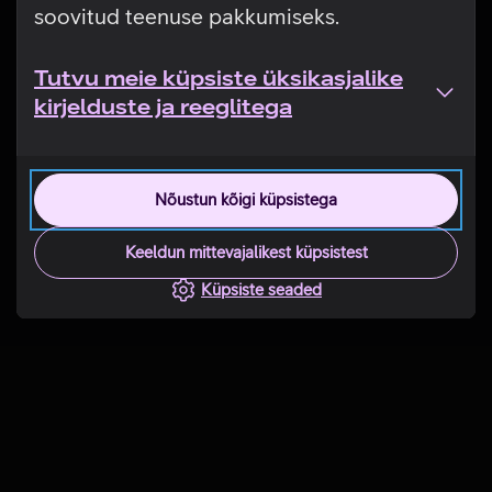
soovitud teenuse pakkumiseks.
Tutvu meie küpsiste üksikasjalike
kirjelduste ja reeglitega
Nõustun kõigi küpsistega
Keeldun mittevajalikest küpsistest
Küpsiste seaded