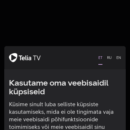
ET
RU
EN
Kasutame oma veebisaidil
küpsiseid
Küsime sinult luba selliste küpsiste
kasutamiseks, mida ei ole tingimata vaja
Tehniline viga
meie veebisaidi põhifunktsioonide
toimimiseks või meie veebisaidil sinu