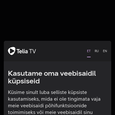
ET
RU
EN
Kasutame oma veebisaidil
küpsiseid
Küsime sinult luba selliste küpsiste
kasutamiseks, mida ei ole tingimata vaja
Tehniline viga
meie veebisaidi põhifunktsioonide
toimimiseks või meie veebisaidil sinu