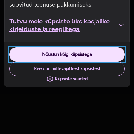
soovitud teenuse pakkumiseks.
Tutvu meie küpsiste üksikasjalike
kirjelduste ja reeglitega
Nõustun kõigi küpsistega
Keeldun mittevajalikest küpsistest
Küpsiste seaded