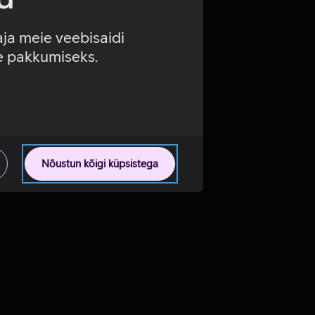
aja meie veebisaidi
se pakkumiseks.
Nõustun kõigi küpsistega