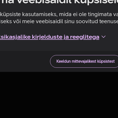
Tehniline viga
e küpsiste kasutamiseks, mida ei ole tingimata v
seks või meie veebisaidil sinu soovitud teenu
ikasjalike kirjelduste ja reeglitega
Keeldun mittevajalikest küpsistest