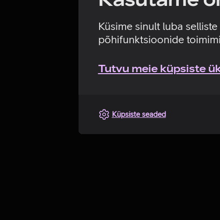
Küsime sinult luba sellist
põhifunktsioonide toimimi
Tutvu meie küpsiste üks
Küpsiste seaded