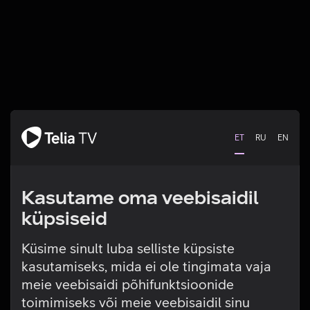
ET
RU
EN
Kasutame oma veebisaidil
küpsiseid
Küsime sinult luba selliste küpsiste
kasutamiseks, mida ei ole tingimata vaja
Tehniline viga
meie veebisaidi põhifunktsioonide
toimimiseks või meie veebisaidil sinu