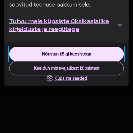
soovitud teenuse pakkumiseks.
Tutvu meie küpsiste üksikasjalike
kirjelduste ja reeglitega
Nõustun kõigi küpsistega
Keeldun mittevajalikest küpsistest
Küpsiste seaded