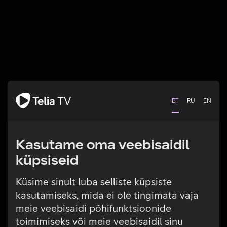
ET
RU
EN
Kasutame oma veebisaidil
küpsiseid
Küsime sinult luba selliste küpsiste
kasutamiseks, mida ei ole tingimata vaja
Tehniline viga
meie veebisaidi põhifunktsioonide
toimimiseks või meie veebisaidil sinu