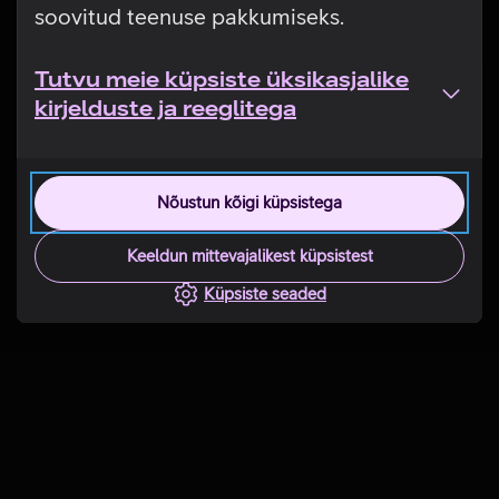
soovitud teenuse pakkumiseks.
Tutvu meie küpsiste üksikasjalike
kirjelduste ja reeglitega
Nõustun kõigi küpsistega
Keeldun mittevajalikest küpsistest
Küpsiste seaded