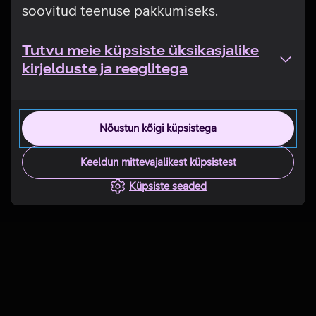
soovitud teenuse pakkumiseks.
Tutvu meie küpsiste üksikasjalike
kirjelduste ja reeglitega
Nõustun kõigi küpsistega
Keeldun mittevajalikest küpsistest
Küpsiste seaded