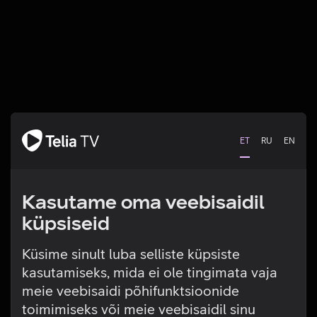
ET
RU
EN
Kasutame oma veebisaidil
küpsiseid
Küsime sinult luba selliste küpsiste
kasutamiseks, mida ei ole tingimata vaja
Tehniline viga
meie veebisaidi põhifunktsioonide
toimimiseks või meie veebisaidil sinu