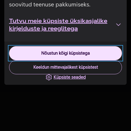
soovitud teenuse pakkumiseks.
Tutvu meie küpsiste üksikasjalike
kirjelduste ja reeglitega
Nõustun kõigi küpsistega
Keeldun mittevajalikest küpsistest
Küpsiste seaded