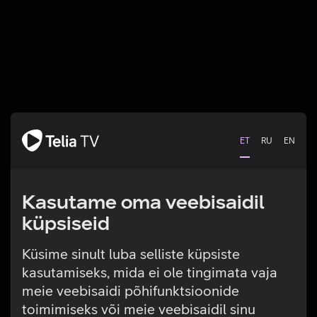
ET
RU
EN
Kasutame oma veebisaidil
küpsiseid
Küsime sinult luba selliste küpsiste
kasutamiseks, mida ei ole tingimata vaja
Tehniline viga
meie veebisaidi põhifunktsioonide
toimimiseks või meie veebisaidil sinu