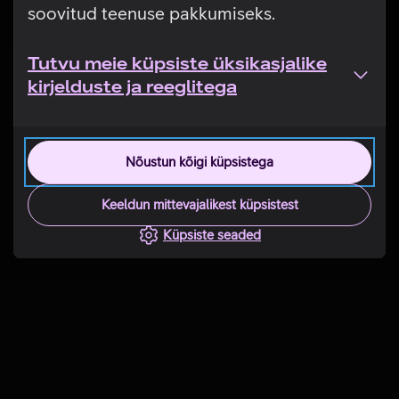
soovitud teenuse pakkumiseks.
Tutvu meie küpsiste üksikasjalike
kirjelduste ja reeglitega
Nõustun kõigi küpsistega
Keeldun mittevajalikest küpsistest
Küpsiste seaded