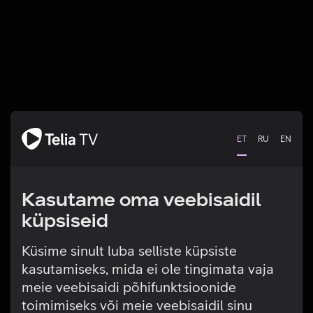
ET
RU
EN
Kasutame oma veebisaidil
küpsiseid
Küsime sinult luba selliste küpsiste
kasutamiseks, mida ei ole tingimata vaja
Tehniline viga
meie veebisaidi põhifunktsioonide
toimimiseks või meie veebisaidil sinu