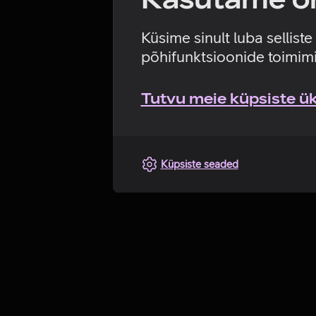
Küsime sinult luba sellist
põhifunktsioonide toimimi
Tutvu meie küpsiste üks
Küpsiste seaded