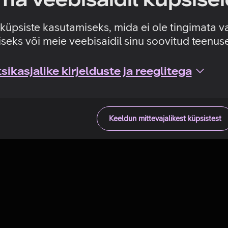
Tehniline viga
e küpsiste kasutamiseks, mida ei ole tingimata v
seks või meie veebisaidil sinu soovitud teenu
ikasjalike kirjelduste ja reeglitega
Keeldun mittevajalikest küpsistest