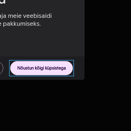
aja meie veebisaidi
se pakkumiseks.
Nõustun kõigi küpsistega