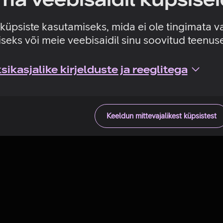
Tehniline viga
e küpsiste kasutamiseks, mida ei ole tingimata v
seks või meie veebisaidil sinu soovitud teenu
ikasjalike kirjelduste ja reeglitega
Keeldun mittevajalikest küpsistest