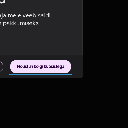
aja meie veebisaidi
se pakkumiseks.
Nõustun kõigi küpsistega