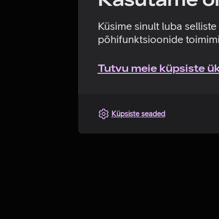
Küsime sinult luba sellist
põhifunktsioonide toimimi
Tutvu meie küpsiste üks
Küpsiste seaded