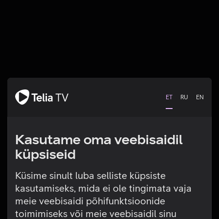
ET
RU
EN
Kasutame oma veebisaidil
küpsiseid
Küsime sinult luba selliste küpsiste
kasutamiseks, mida ei ole tingimata vaja
Tehniline viga
meie veebisaidi põhifunktsioonide
toimimiseks või meie veebisaidil sinu