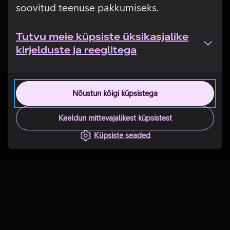
soovitud teenuse pakkumiseks.
Tutvu meie küpsiste üksikasjalike
kirjelduste ja reeglitega
Nõustun kõigi küpsistega
Keeldun mittevajalikest küpsistest
Küpsiste seaded