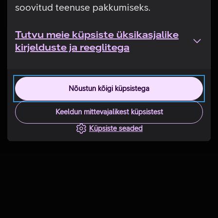
soovitud teenuse pakkumiseks.
Tutvu meie küpsiste üksikasjalike
kirjelduste ja reeglitega
Nõustun kõigi küpsistega
Keeldun mittevajalikest küpsistest
Küpsiste seaded