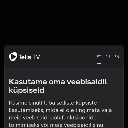
ET
RU
EN
Kasutame oma veebisaidil
küpsiseid
Küsime sinult luba selliste küpsiste
kasutamiseks, mida ei ole tingimata vaja
Tehniline viga
meie veebisaidi põhifunktsioonide
toimimiseks või meie veebisaidil sinu