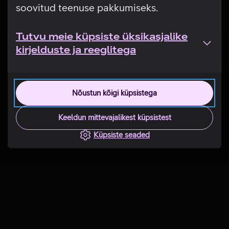
soovitud teenuse pakkumiseks.
Tutvu meie küpsiste üksikasjalike
kirjelduste ja reeglitega
Nõustun kõigi küpsistega
Keeldun mittevajalikest küpsistest
Küpsiste seaded