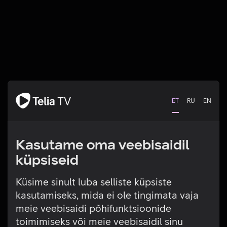
ET
RU
EN
Kasutame oma veebisaidil
küpsiseid
Küsime sinult luba selliste küpsiste
kasutamiseks, mida ei ole tingimata vaja
Tehniline viga
meie veebisaidi põhifunktsioonide
toimimiseks või meie veebisaidil sinu