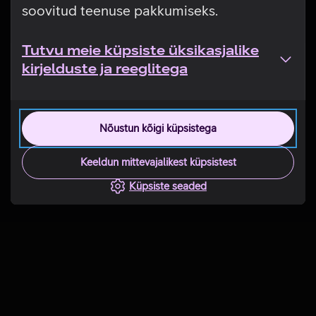
soovitud teenuse pakkumiseks.
Tutvu meie küpsiste üksikasjalike
kirjelduste ja reeglitega
Nõustun kõigi küpsistega
Keeldun mittevajalikest küpsistest
Küpsiste seaded