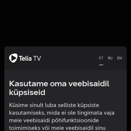
ET
RU
EN
Kasutame oma veebisaidil
küpsiseid
Küsime sinult luba selliste küpsiste
kasutamiseks, mida ei ole tingimata vaja
Tehniline viga
meie veebisaidi põhifunktsioonide
toimimiseks või meie veebisaidil sinu