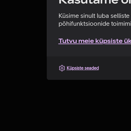
Küsime sinult luba sellist
põhifunktsioonide toimimi
Tutvu meie küpsiste üks
Küpsiste seaded