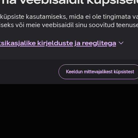
Tehniline viga
e küpsiste kasutamiseks, mida ei ole tingimata v
seks või meie veebisaidil sinu soovitud teenu
ikasjalike kirjelduste ja reeglitega
Keeldun mittevajalikest küpsistest