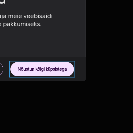
aja meie veebisaidi
se pakkumiseks.
Nõustun kõigi küpsistega