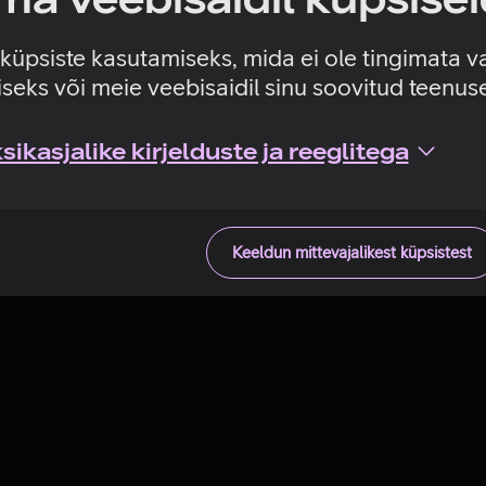
Tehniline viga
e küpsiste kasutamiseks, mida ei ole tingimata v
seks või meie veebisaidil sinu soovitud teenu
ikasjalike kirjelduste ja reeglitega
Keeldun mittevajalikest küpsistest