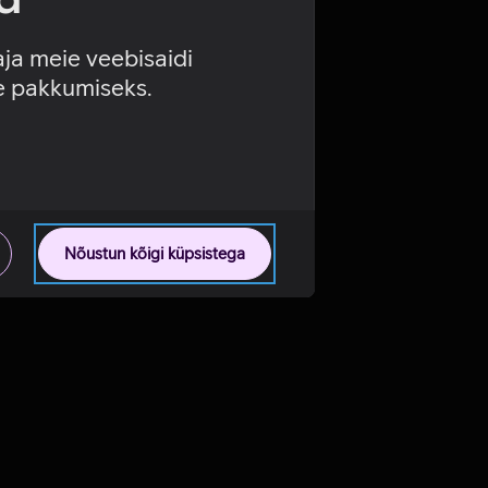
aja meie veebisaidi
se pakkumiseks.
Nõustun kõigi küpsistega