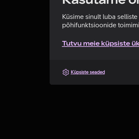
Küsime sinult luba sellist
põhifunktsioonide toimimi
Tutvu meie küpsiste üks
Küpsiste seaded