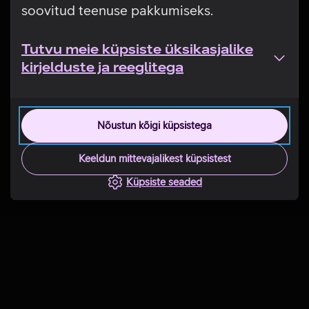
soovitud teenuse pakkumiseks.
Tutvu meie küpsiste üksikasjalike
kirjelduste ja reeglitega
Nõustun kõigi küpsistega
Keeldun mittevajalikest küpsistest
Küpsiste seaded