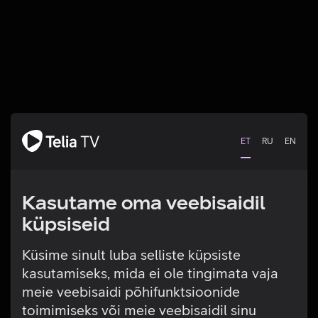
ET
RU
EN
Kasutame oma veebisaidil
küpsiseid
Küsime sinult luba selliste küpsiste
kasutamiseks, mida ei ole tingimata vaja
Tehniline viga
meie veebisaidi põhifunktsioonide
toimimiseks või meie veebisaidil sinu