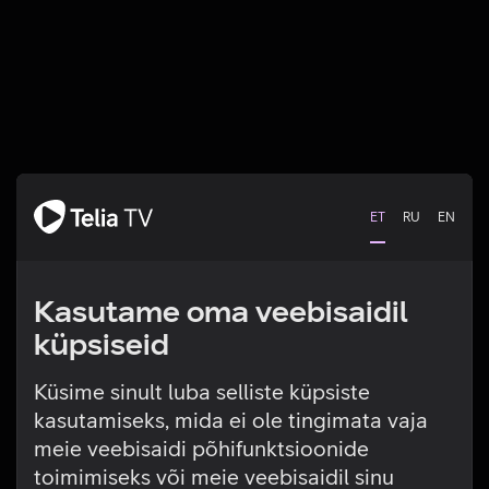
ET
RU
EN
Kasutame oma veebisaidil
küpsiseid
Küsime sinult luba selliste küpsiste
kasutamiseks, mida ei ole tingimata vaja
Tehniline viga
meie veebisaidi põhifunktsioonide
toimimiseks või meie veebisaidil sinu