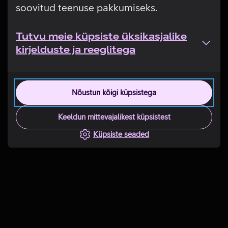
soovitud teenuse pakkumiseks.
Tutvu meie küpsiste üksikasjalike
kirjelduste ja reeglitega
Nõustun kõigi küpsistega
Keeldun mittevajalikest küpsistest
Küpsiste seaded