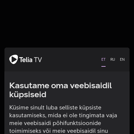
ET
RU
EN
Kasutame oma veebisaidil
küpsiseid
Küsime sinult luba selliste küpsiste
kasutamiseks, mida ei ole tingimata vaja
Tehniline viga
meie veebisaidi põhifunktsioonide
toimimiseks või meie veebisaidil sinu