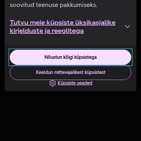
soovitud teenuse pakkumiseks.
Tutvu meie küpsiste üksikasjalike
kirjelduste ja reeglitega
Nõustun kõigi küpsistega
Keeldun mittevajalikest küpsistest
Küpsiste seaded