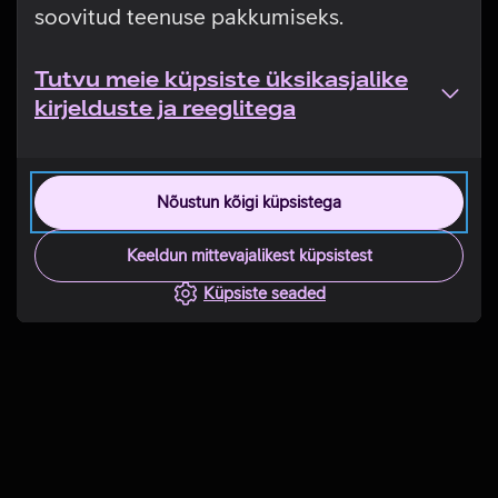
soovitud teenuse pakkumiseks.
Tutvu meie küpsiste üksikasjalike
kirjelduste ja reeglitega
Nõustun kõigi küpsistega
Keeldun mittevajalikest küpsistest
Küpsiste seaded