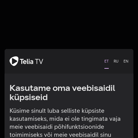
ET
RU
EN
Kasutame oma veebisaidil
küpsiseid
Küsime sinult luba selliste küpsiste
kasutamiseks, mida ei ole tingimata vaja
Tehniline viga
meie veebisaidi põhifunktsioonide
toimimiseks või meie veebisaidil sinu