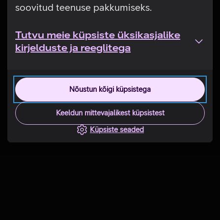
soovitud teenuse pakkumiseks.
Tutvu meie küpsiste üksikasjalike
kirjelduste ja reeglitega
Nõustun kõigi küpsistega
Keeldun mittevajalikest küpsistest
Küpsiste seaded