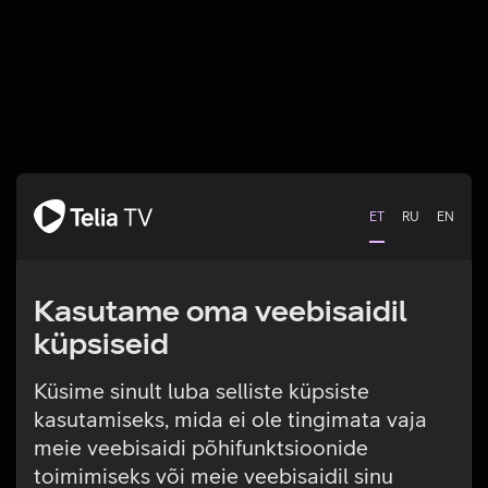
ET
RU
EN
Kasutame oma veebisaidil
küpsiseid
Küsime sinult luba selliste küpsiste
kasutamiseks, mida ei ole tingimata vaja
Tehniline viga
meie veebisaidi põhifunktsioonide
toimimiseks või meie veebisaidil sinu