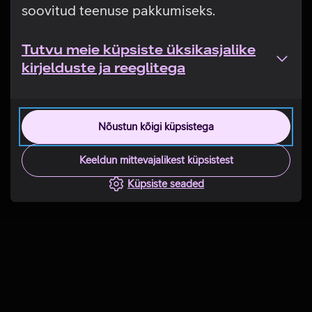
soovitud teenuse pakkumiseks.
Tutvu meie küpsiste üksikasjalike
kirjelduste ja reeglitega
Nõustun kõigi küpsistega
Keeldun mittevajalikest küpsistest
Küpsiste seaded