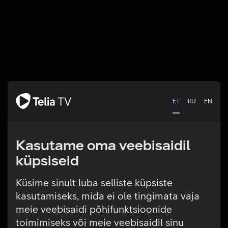
ET
RU
EN
Kasutame oma veebisaidil
küpsiseid
Küsime sinult luba selliste küpsiste
kasutamiseks, mida ei ole tingimata vaja
Tehniline viga
meie veebisaidi põhifunktsioonide
toimimiseks või meie veebisaidil sinu