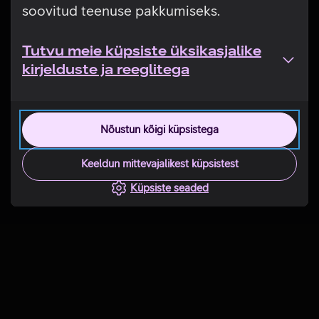
soovitud teenuse pakkumiseks.
Tutvu meie küpsiste üksikasjalike
kirjelduste ja reeglitega
Nõustun kõigi küpsistega
Keeldun mittevajalikest küpsistest
Küpsiste seaded