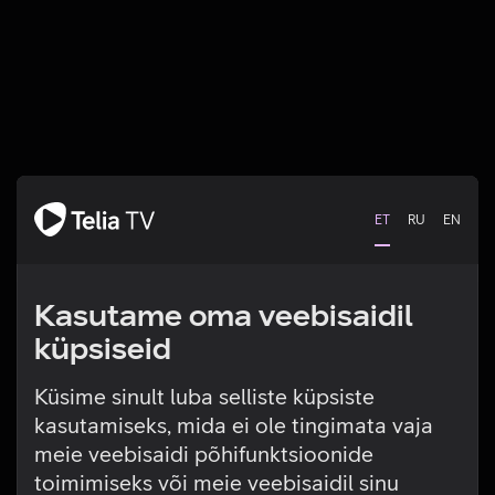
ET
RU
EN
Kasutame oma veebisaidil
küpsiseid
Küsime sinult luba selliste küpsiste
kasutamiseks, mida ei ole tingimata vaja
Tehniline viga
meie veebisaidi põhifunktsioonide
toimimiseks või meie veebisaidil sinu