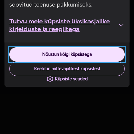
soovitud teenuse pakkumiseks.
Tutvu meie küpsiste üksikasjalike
kirjelduste ja reeglitega
Nõustun kõigi küpsistega
Keeldun mittevajalikest küpsistest
Küpsiste seaded