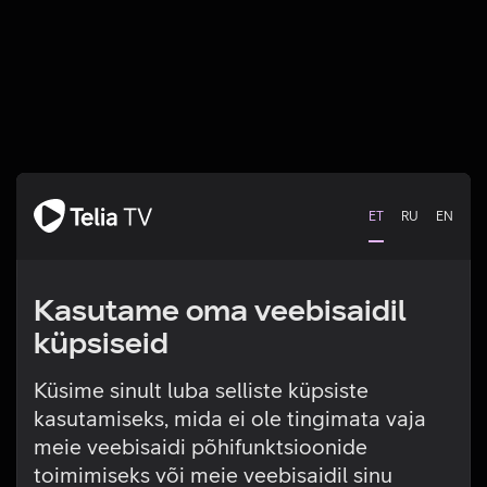
ET
RU
EN
Kasutame oma veebisaidil
küpsiseid
Küsime sinult luba selliste küpsiste
kasutamiseks, mida ei ole tingimata vaja
Tehniline viga
meie veebisaidi põhifunktsioonide
toimimiseks või meie veebisaidil sinu