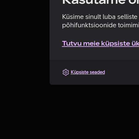
Küsime sinult luba sellist
põhifunktsioonide toimimi
Tutvu meie küpsiste üks
Küpsiste seaded