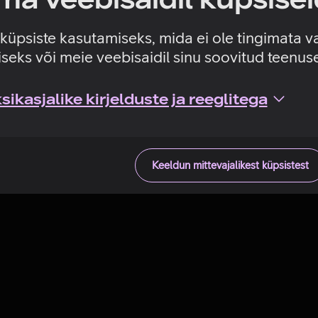
Tehniline viga
e küpsiste kasutamiseks, mida ei ole tingimata v
seks või meie veebisaidil sinu soovitud teenu
ikasjalike kirjelduste ja reeglitega
Keeldun mittevajalikest küpsistest