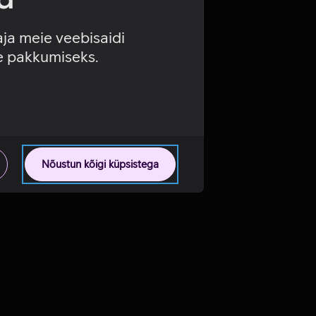
aja meie veebisaidi
se pakkumiseks.
Nõustun kõigi küpsistega