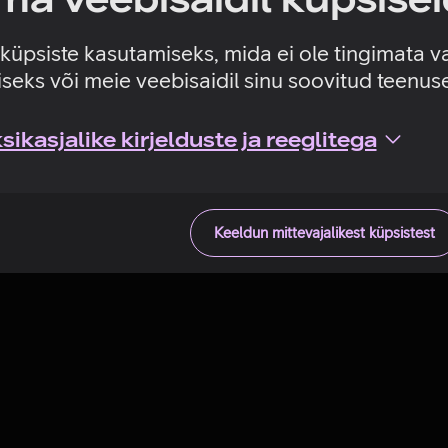
Tehniline viga
e küpsiste kasutamiseks, mida ei ole tingimata v
seks või meie veebisaidil sinu soovitud teenu
ikasjalike kirjelduste ja reeglitega
Keeldun mittevajalikest küpsistest