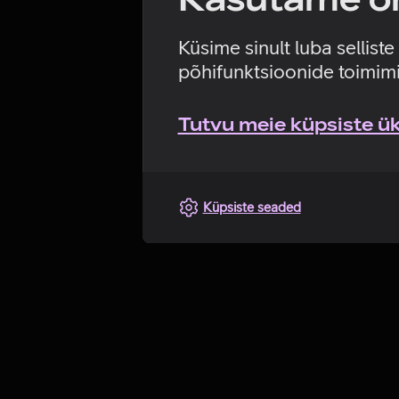
Küsime sinult luba sellist
põhifunktsioonide toimimi
Tutvu meie küpsiste üks
Küpsiste seaded