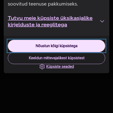
soovitud teenuse pakkumiseks.
Tutvu meie küpsiste üksikasjalike
kirjelduste ja reeglitega
Nõustun kõigi küpsistega
Keeldun mittevajalikest küpsistest
Küpsiste seaded