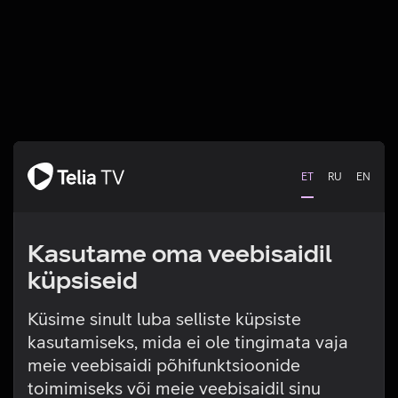
ET
RU
EN
Kasutame oma veebisaidil
küpsiseid
Küsime sinult luba selliste küpsiste
kasutamiseks, mida ei ole tingimata vaja
Tehniline viga
meie veebisaidi põhifunktsioonide
toimimiseks või meie veebisaidil sinu