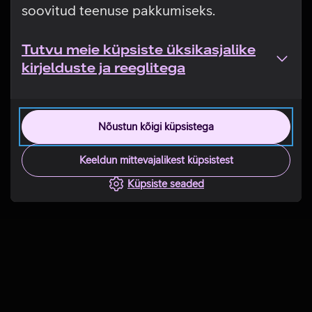
soovitud teenuse pakkumiseks.
Tutvu meie küpsiste üksikasjalike
kirjelduste ja reeglitega
Nõustun kõigi küpsistega
Keeldun mittevajalikest küpsistest
Küpsiste seaded