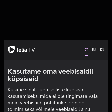
ET
RU
EN
Kasutame oma veebisaidil
küpsiseid
Küsime sinult luba selliste küpsiste
kasutamiseks, mida ei ole tingimata vaja
Tehniline viga
meie veebisaidi põhifunktsioonide
toimimiseks või meie veebisaidil sinu