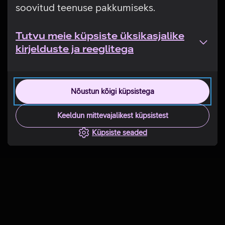
soovitud teenuse pakkumiseks.
Tutvu meie küpsiste üksikasjalike
kirjelduste ja reeglitega
Nõustun kõigi küpsistega
Keeldun mittevajalikest küpsistest
Küpsiste seaded