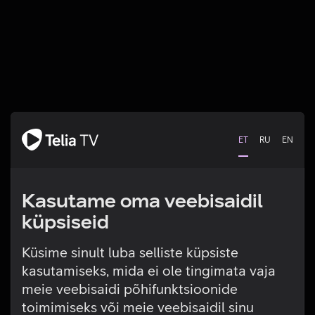
ET
RU
EN
Kasutame oma veebisaidil
küpsiseid
Küsime sinult luba selliste küpsiste
kasutamiseks, mida ei ole tingimata vaja
Tehniline viga
meie veebisaidi põhifunktsioonide
toimimiseks või meie veebisaidil sinu