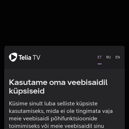
ET
RU
EN
Kasutame oma veebisaidil
küpsiseid
Küsime sinult luba selliste küpsiste
kasutamiseks, mida ei ole tingimata vaja
Tehniline viga
meie veebisaidi põhifunktsioonide
toimimiseks või meie veebisaidil sinu