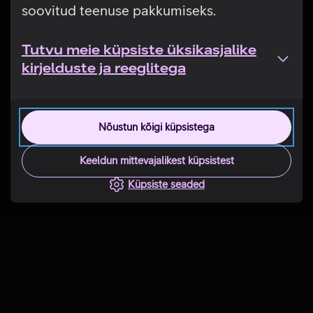
soovitud teenuse pakkumiseks.
Tutvu meie küpsiste üksikasjalike
kirjelduste ja reeglitega
Nõustun kõigi küpsistega
Keeldun mittevajalikest küpsistest
Küpsiste seaded