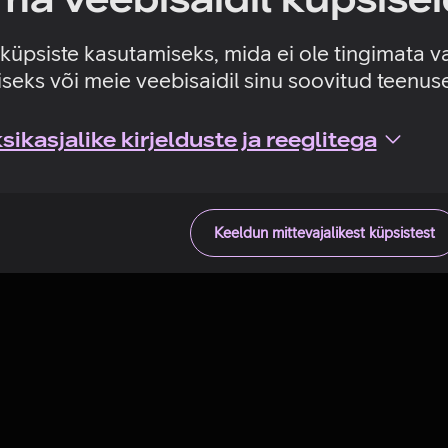
Tehniline viga
e küpsiste kasutamiseks, mida ei ole tingimata v
seks või meie veebisaidil sinu soovitud teenu
ikasjalike kirjelduste ja reeglitega
Keeldun mittevajalikest küpsistest