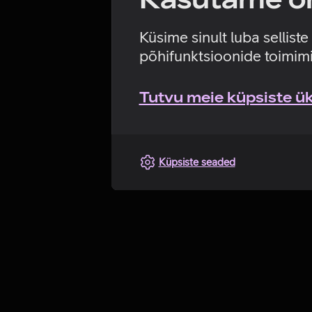
Küsime sinult luba sellist
põhifunktsioonide toimimi
Tutvu meie küpsiste üks
Küpsiste seaded