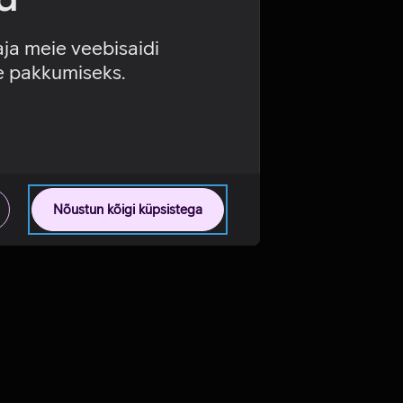
aja meie veebisaidi
se pakkumiseks.
Nõustun kõigi küpsistega