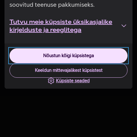
soovitud teenuse pakkumiseks.
Tutvu meie küpsiste üksikasjalike
kirjelduste ja reeglitega
Nõustun kõigi küpsistega
Keeldun mittevajalikest küpsistest
Küpsiste seaded