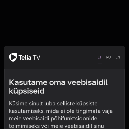
ET
RU
EN
Kasutame oma veebisaidil
küpsiseid
Küsime sinult luba selliste küpsiste
kasutamiseks, mida ei ole tingimata vaja
Tehniline viga
meie veebisaidi põhifunktsioonide
toimimiseks või meie veebisaidil sinu