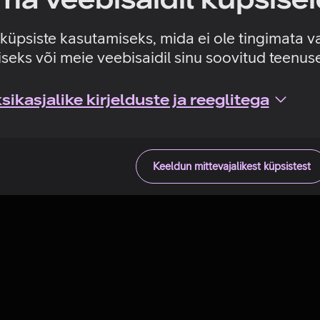
Tehniline viga
e küpsiste kasutamiseks, mida ei ole tingimata v
seks või meie veebisaidil sinu soovitud teenu
ikasjalike kirjelduste ja reeglitega
Keeldun mittevajalikest küpsistest