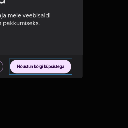
aja meie veebisaidi
se pakkumiseks.
Nõustun kõigi küpsistega