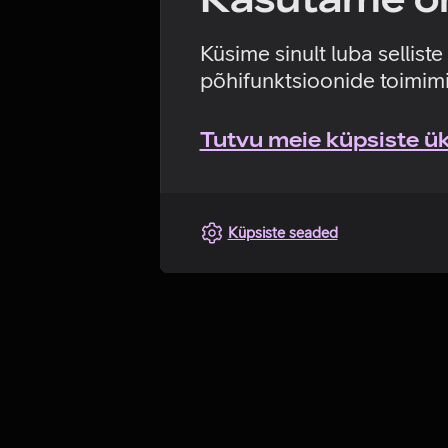
Küsime sinult luba sellist
põhifunktsioonide toimimi
Tutvu meie küpsiste üks
Küpsiste seaded