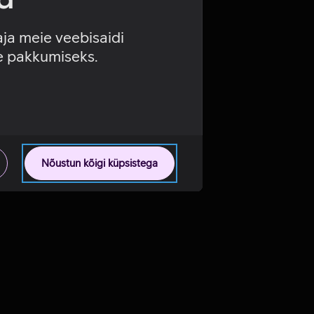
aja meie veebisaidi
se pakkumiseks.
Nõustun kõigi küpsistega