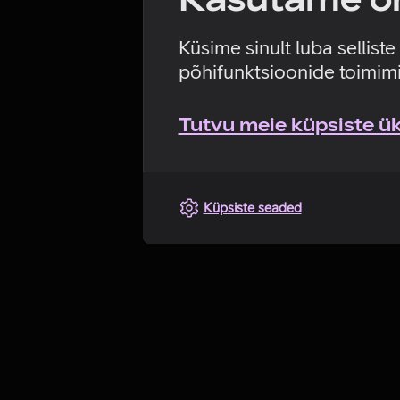
Küsime sinult luba sellist
põhifunktsioonide toimimi
Tutvu meie küpsiste üks
Küpsiste seaded