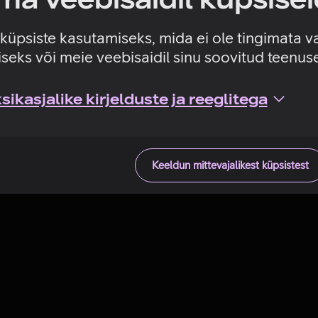
Tehniline viga
e küpsiste kasutamiseks, mida ei ole tingimata v
seks või meie veebisaidil sinu soovitud teenu
ikasjalike kirjelduste ja reeglitega
Keeldun mittevajalikest küpsistest