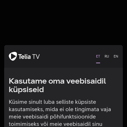
ET
RU
EN
Kasutame oma veebisaidil
küpsiseid
Küsime sinult luba selliste küpsiste
kasutamiseks, mida ei ole tingimata vaja
Tehniline viga
meie veebisaidi põhifunktsioonide
toimimiseks või meie veebisaidil sinu