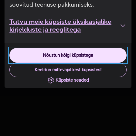
soovitud teenuse pakkumiseks.
Tutvu meie küpsiste üksikasjalike
kirjelduste ja reeglitega
Nõustun kõigi küpsistega
Keeldun mittevajalikest küpsistest
Küpsiste seaded