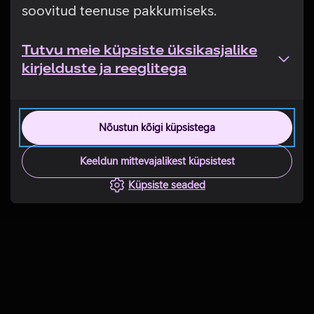
soovitud teenuse pakkumiseks.
Tutvu meie küpsiste üksikasjalike
kirjelduste ja reeglitega
Nõustun kõigi küpsistega
Keeldun mittevajalikest küpsistest
Küpsiste seaded