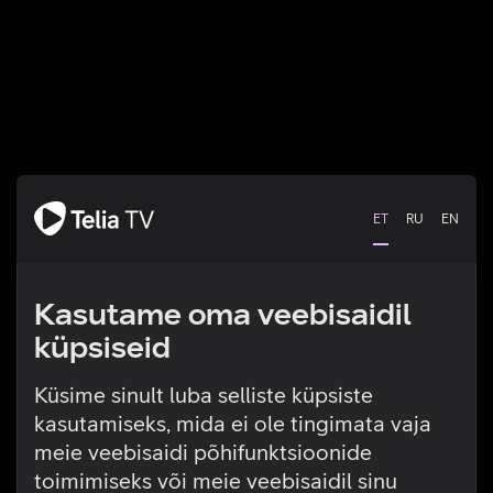
ET
RU
EN
Kasutame oma veebisaidil
küpsiseid
Küsime sinult luba selliste küpsiste
kasutamiseks, mida ei ole tingimata vaja
Tehniline viga
meie veebisaidi põhifunktsioonide
toimimiseks või meie veebisaidil sinu