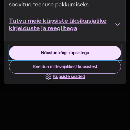
soovitud teenuse pakkumiseks.
Tutvu meie küpsiste üksikasjalike
kirjelduste ja reeglitega
Nõustun kõigi küpsistega
Keeldun mittevajalikest küpsistest
Küpsiste seaded