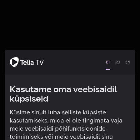
ET
RU
EN
Kasutame oma veebisaidil
küpsiseid
Küsime sinult luba selliste küpsiste
kasutamiseks, mida ei ole tingimata vaja
Tehniline viga
meie veebisaidi põhifunktsioonide
toimimiseks või meie veebisaidil sinu