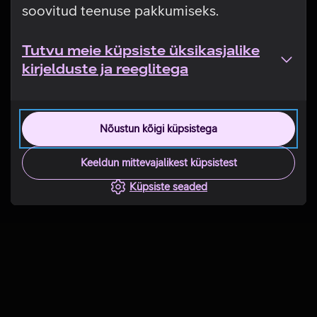
soovitud teenuse pakkumiseks.
Tutvu meie küpsiste üksikasjalike
kirjelduste ja reeglitega
Nõustun kõigi küpsistega
Keeldun mittevajalikest küpsistest
Küpsiste seaded