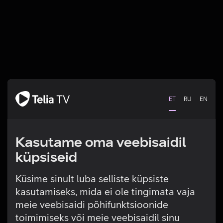
ET
RU
EN
Kasutame oma veebisaidil
küpsiseid
Küsime sinult luba selliste küpsiste
kasutamiseks, mida ei ole tingimata vaja
Tehniline viga
meie veebisaidi põhifunktsioonide
toimimiseks või meie veebisaidil sinu