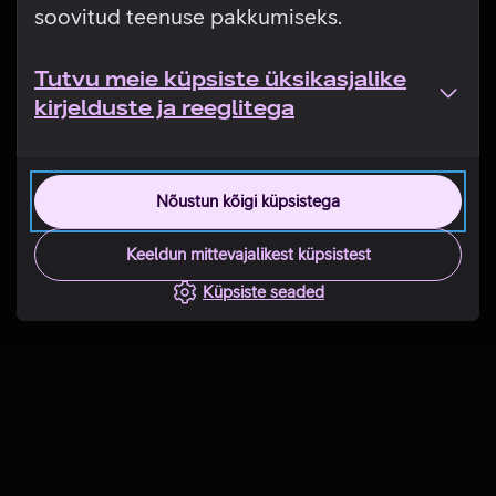
soovitud teenuse pakkumiseks.
Tutvu meie küpsiste üksikasjalike
kirjelduste ja reeglitega
Nõustun kõigi küpsistega
Keeldun mittevajalikest küpsistest
Küpsiste seaded