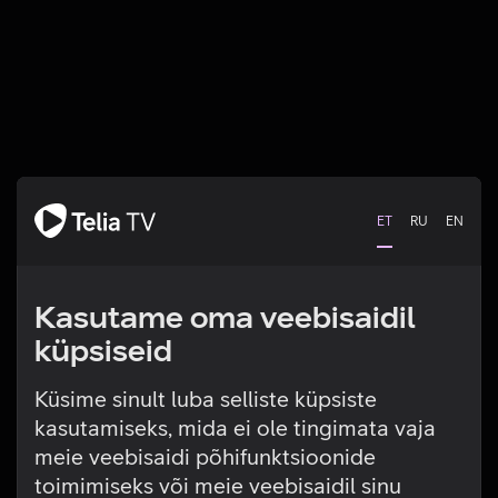
ET
RU
EN
Kasutame oma veebisaidil
küpsiseid
Küsime sinult luba selliste küpsiste
kasutamiseks, mida ei ole tingimata vaja
Tehniline viga
meie veebisaidi põhifunktsioonide
toimimiseks või meie veebisaidil sinu