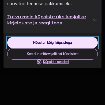
soovitud teenuse pakkumiseks.
Tutvu meie küpsiste üksikasjalike
kirjelduste ja reeglitega
Nõustun kõigi küpsistega
Keeldun mittevajalikest küpsistest
Küpsiste seaded