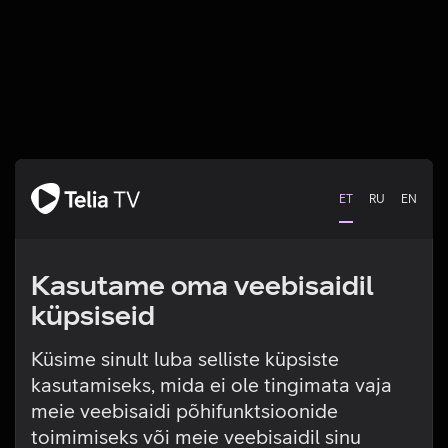
ET
RU
EN
Kasutame oma veebisaidil
küpsiseid
Küsime sinult luba selliste küpsiste
kasutamiseks, mida ei ole tingimata vaja
Tehniline viga
meie veebisaidi põhifunktsioonide
toimimiseks või meie veebisaidil sinu