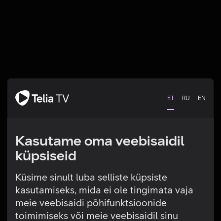
ET
RU
EN
Kasutame oma veebisaidil
küpsiseid
Küsime sinult luba selliste küpsiste
kasutamiseks, mida ei ole tingimata vaja
Tehniline viga
meie veebisaidi põhifunktsioonide
toimimiseks või meie veebisaidil sinu