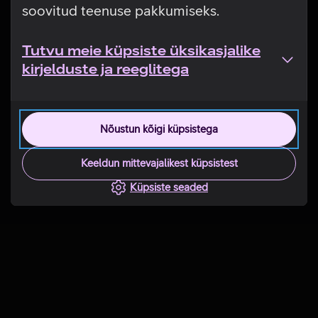
soovitud teenuse pakkumiseks.
Tutvu meie küpsiste üksikasjalike
kirjelduste ja reeglitega
Nõustun kõigi küpsistega
Keeldun mittevajalikest küpsistest
Küpsiste seaded