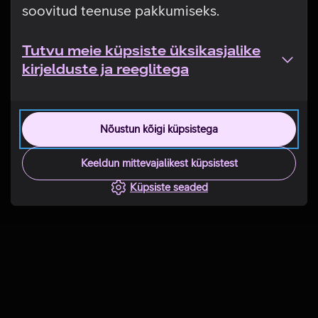
soovitud teenuse pakkumiseks.
Tutvu meie küpsiste üksikasjalike
kirjelduste ja reeglitega
Nõustun kõigi küpsistega
Keeldun mittevajalikest küpsistest
Küpsiste seaded