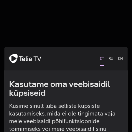
ET
RU
EN
Kasutame oma veebisaidil
küpsiseid
Küsime sinult luba selliste küpsiste
kasutamiseks, mida ei ole tingimata vaja
Tehniline viga
meie veebisaidi põhifunktsioonide
toimimiseks või meie veebisaidil sinu