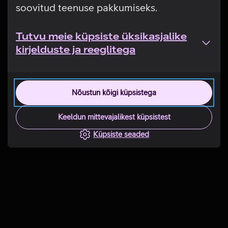
soovitud teenuse pakkumiseks.
Tutvu meie küpsiste üksikasjalike
kirjelduste ja reeglitega
Nõustun kõigi küpsistega
Keeldun mittevajalikest küpsistest
Küpsiste seaded