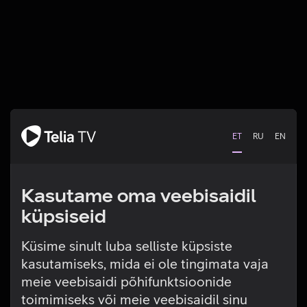
ET
RU
EN
Kasutame oma veebisaidil
küpsiseid
Küsime sinult luba selliste küpsiste
kasutamiseks, mida ei ole tingimata vaja
Tehniline viga
meie veebisaidi põhifunktsioonide
toimimiseks või meie veebisaidil sinu