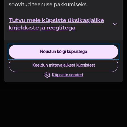
soovitud teenuse pakkumiseks.
Tutvu meie küpsiste üksikasjalike
kirjelduste ja reeglitega
Nõustun kõigi küpsistega
Keeldun mittevajalikest küpsistest
Küpsiste seaded