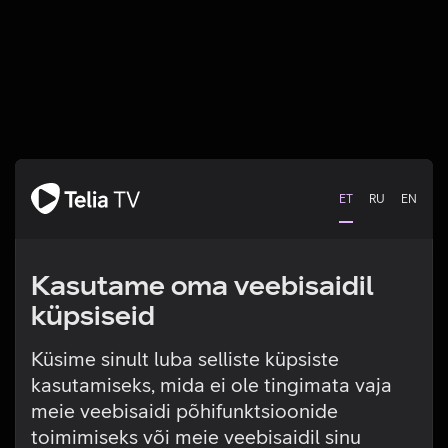
ET
RU
EN
Kasutame oma veebisaidil
küpsiseid
Küsime sinult luba selliste küpsiste
kasutamiseks, mida ei ole tingimata vaja
Tehniline viga
meie veebisaidi põhifunktsioonide
toimimiseks või meie veebisaidil sinu