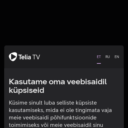
ET
RU
EN
Kasutame oma veebisaidil
küpsiseid
Küsime sinult luba selliste küpsiste
kasutamiseks, mida ei ole tingimata vaja
Tehniline viga
meie veebisaidi põhifunktsioonide
toimimiseks või meie veebisaidil sinu