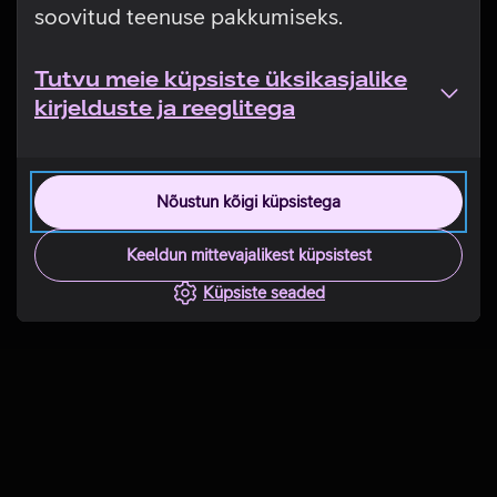
soovitud teenuse pakkumiseks.
Tutvu meie küpsiste üksikasjalike
kirjelduste ja reeglitega
Nõustun kõigi küpsistega
Keeldun mittevajalikest küpsistest
Küpsiste seaded